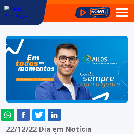
ENVIAR
COMPARTILHAR
COMPARTILHAR
COMPARTILHAR
NO
NO
NO
NO
22/12/22 Dia em Notícia
WHATSAPP
FACEBOOK
TWITTER
LINKEDIN