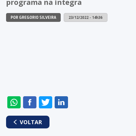
programa na íntegra
23/12/2022 - 14h36
POR GREGORIO SILVEIRA
ENVIAR
COMPARTILHAR
COMPARTILHAR
COMPARTILHAR
NO
NO
NO
NO
WHATSAPP
FACEBOOK
TWITTER
LINKEDIN
VOLTAR