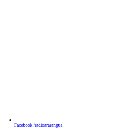
Facebook
/radioararangua