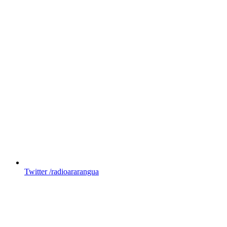
Twitter
/radioararangua