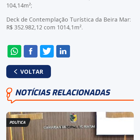
104,14m²;
Deck de Contemplação Turística da Beira Mar:
R$ 352.982,12 com 1014,1m².
ENVIAR
COMPARTILHAR
COMPARTILHAR
COMPARTILHAR
NO
NO
NO
NO
WHATSAPP
FACEBOOK
TWITTER
LINKEDIN
VOLTAR
NOTÍCIAS RELACIONADAS
POLÍTICA