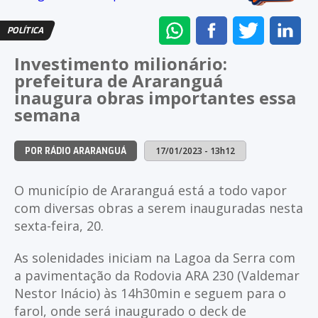
ENVIAR
COMPARTILHAR
COMPARTI
CO
POLÍTICA
NO
NO
NO
NO
Investimento milionário:
WHATSAPP
FACEBOOK
TWITTER
LI
prefeitura de Araranguá
inaugura obras importantes essa
semana
17/01/2023 - 13h12
POR RÁDIO ARARANGUÁ
O município de Araranguá está a todo vapor
com diversas obras a serem inauguradas nesta
sexta-feira, 20.
As solenidades iniciam na Lagoa da Serra com
a pavimentação da Rodovia ARA 230 (Valdemar
Nestor Inácio) às 14h30min e seguem para o
farol, onde será inaugurado o deck de