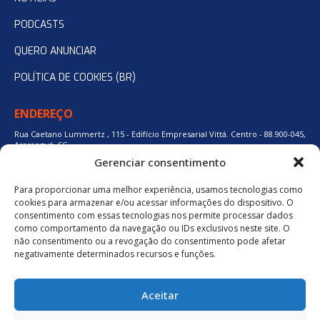
PODCASTS
QUERO ANUNCIAR
POLÍTICA DE COOKIES (BR)
ENDEREÇO
Rua Caetano Lummertz , 115 - Edifício Empresarial Vittá. Centro - 88.900-045,
Araranguá, SC.
Gerenciar consentimento
Para proporcionar uma melhor experiência, usamos tecnologias como
48 3524-0137
cookies para armazenar e/ou acessar informações do dispositivo. O
consentimento com essas tecnologias nos permite processar dados
como comportamento da navegação ou IDs exclusivos neste site. O
48 9880-84667
não consentimento ou a revogação do consentimento pode afetar
negativamente determinados recursos e funções.
BAIXE O APLICATIVO
Aceitar