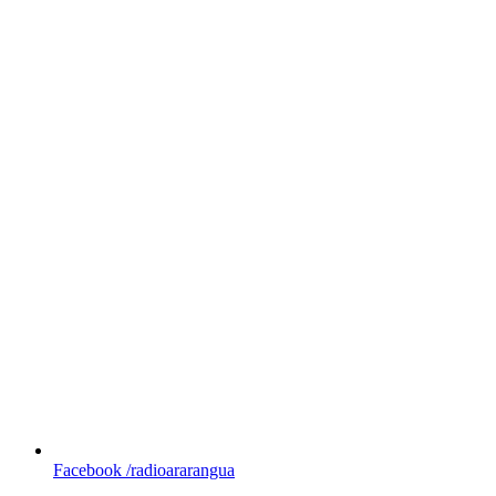
Facebook
/radioararangua