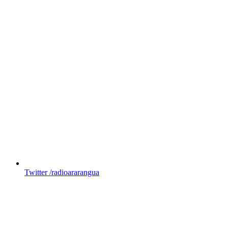
Twitter
/radioararangua