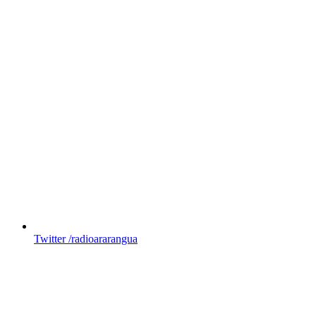
Twitter
/radioararangua