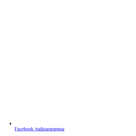
Facebook
/radioararangua