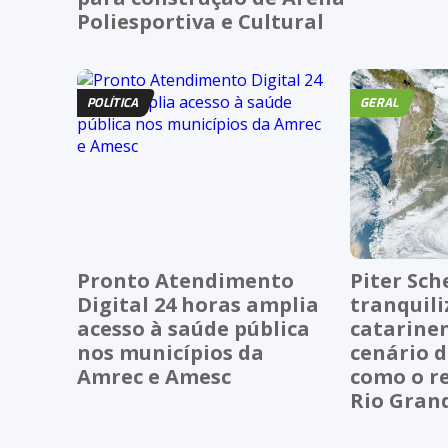
Poliesportiva e Cultural
POLÍTICA
GERAL
Pronto Atendimento
Piter Sch
Digital 24 horas amplia
tranquili
acesso à saúde pública
catarinen
nos municípios da
cenário 
Amrec e Amesc
como o r
Rio Grand