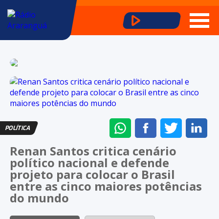
ENVIAR
COMPARTILHAR
COMPARTI
CO
POLÍTICA
NO
NO
NO
NO
Renan Santos critica cenário
WHATSAPP
FACEBOOK
TWITTER
LI
político nacional e defende
projeto para colocar o Brasil
entre as cinco maiores potências
do mundo