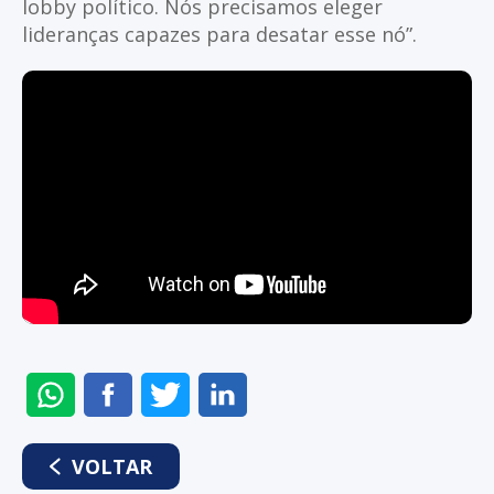
lobby político. Nós precisamos eleger
lideranças capazes para desatar esse nó”.
ENVIAR
COMPARTILHAR
COMPARTILHAR
COMPARTILHAR
NO
NO
NO
NO
WHATSAPP
FACEBOOK
TWITTER
LINKEDIN
VOLTAR