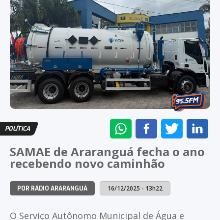
ENVIAR
COMPARTILHAR
COMPARTI
CO
POLÍTICA
NO
NO
NO
NO
SAMAE de Araranguá fecha o ano
WHATSAPP
FACEBOOK
TWITTER
LI
recebendo novo caminhão
16/12/2025 - 13h22
POR RÁDIO ARARANGUÁ
O Serviço Autônomo Municipal de Água e