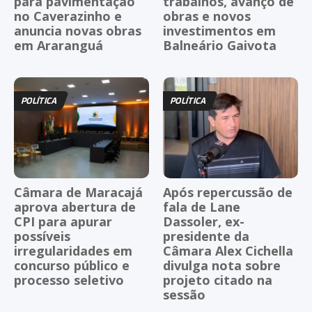
para pavimentação
trabalhos, avanço de
no Caverazinho e
obras e novos
anuncia novas obras
investimentos em
em Araranguá
Balneário Gaivota
POLÍTICA
POLÍTICA
Câmara de Maracajá
Após repercussão de
aprova abertura de
fala de Lane
CPI para apurar
Dassoler, ex-
possíveis
presidente da
irregularidades em
Câmara Alex Cichella
concurso público e
divulga nota sobre
processo seletivo
projeto citado na
sessão