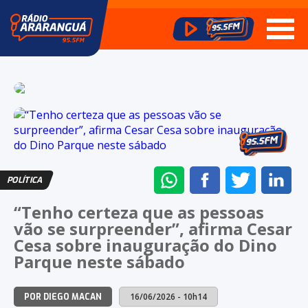
ENVIAR
COMPARTILHAR
COMPARTI
CO
POLÍTICA
NO
NO
NO
NO
“Tenho certeza que as pessoas
WHATSAPP
FACEBOOK
TWITTER
LI
vão se surpreender”, afirma Cesar
Cesa sobre inauguração do Dino
Parque neste sábado
16/06/2026 - 10h14
POR DIEGO MACAN