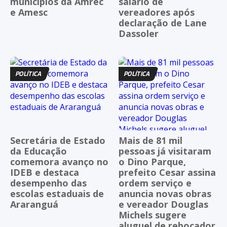
municípios da Amrec
salário de
e Amesc
vereadores após
declaração de Lane
Dassoler
POLÍTICA
POLÍTICA
Secretária de Estado
Mais de 81 mil
da Educação
pessoas já visitaram
comemora avanço no
o Dino Parque,
IDEB e destaca
prefeito Cesar assina
desempenho das
ordem serviço e
escolas estaduais de
anuncia novas obras
Araranguá
e vereador Douglas
Michels sugere
aluguel de rebocador