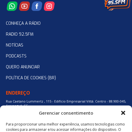
CONHEÇA A RÁDIO
RADIO 92.5FM
NOTÍCIAS
PODCASTS
QUERO ANUNCIAR
POLÍTICA DE COOKIES (BR)
ENDEREÇO
Rua Caetano Lummertz , 115 - Edifício Empresarial Vittá. Centro - 88.900-045,
Araranguá, SC.
Gerenciar consentimento
Para proporcionar uma melhor experiência, usamos tecnologias como
48 3524-0137
cookies para armazenar e/ou acessar informações do dispositivo. O